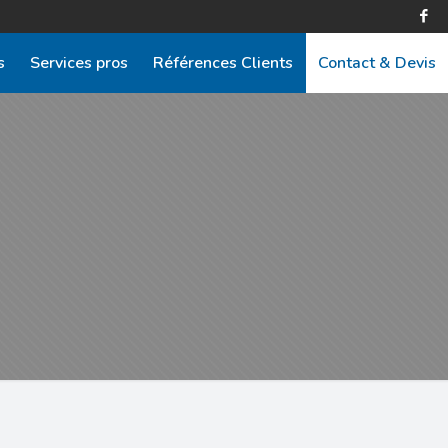
s
Services pros
Références Clients
Contact & Devis