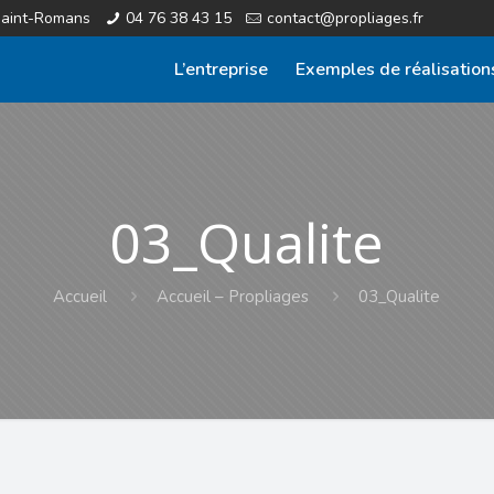
Saint-Romans
04 76 38 43 15
contact@propliages.fr
L’entreprise
Exemples de réalisation
03_Qualite
Accueil
Accueil – Propliages
03_Qualite