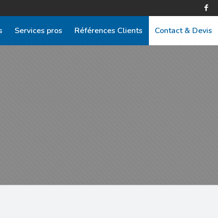
s
Services pros
Références Clients
Contact & Devis