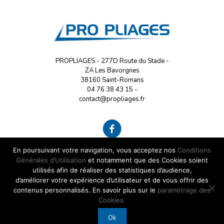
PROPLIAGES - 277D Route du Stade -
ZA Les Bavorgnes
38160 Saint-Romans
04 76 38 43 15
-
contact@propliages.fr
En poursuivant votre navigation, vous acceptez nos
Conditions
Générales d’Utilisation
et notamment que des Cookies soient
utilisés afin de réaliser des statistiques d’audience,
d’améliorer votre expérience d’utilisateur et de vous offrir des
contenus personnalisés. En savoir plus sur le
paramétrage des
Cookies.
© 2018 Pro Pliages - Tous droits réservés | Réalisé par
Boostacom
et
LICOM Développement
|
Mentions Légales
|
RGPD
Ok